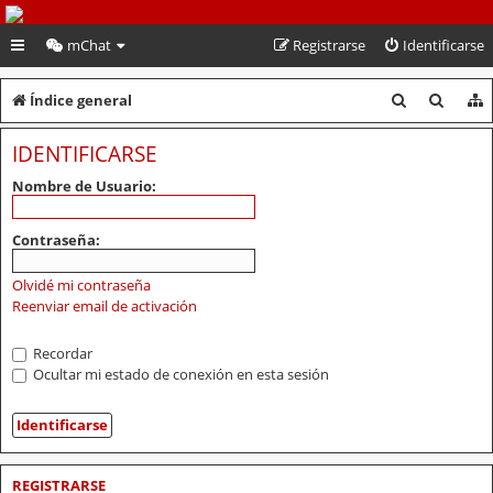
PeruVoley.com
mChat
Registrarse
Identificarse
B
B
Índice general
u
u
IDENTIFICARSE
s
s
Nombre de Usuario:
c
c
a
a
Contraseña:
r
r
Olvidé mi contraseña
Reenviar email de activación
Recordar
Ocultar mi estado de conexión en esta sesión
REGISTRARSE