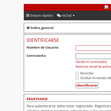
PeruVoley.com
Enlaces rápidos
mChat
Índice general
IDENTIFICARSE
Nombre de Usuario:
Contraseña:
Olvidé mi contraseña
Reenviar email de activ
Recordar
Ocultar mi estado de
REGISTRARSE
Para autenticarse debe estar registrado. Registrar
además otorgar permisos adicionales a los usuarios