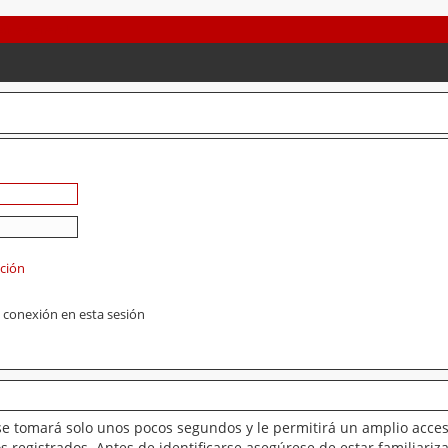
ación
 conexión en esta sesión
se tomará solo unos pocos segundos y le permitirá un amplio acces
 registrados. Antes de identificarse asegúrese de estar familiariz