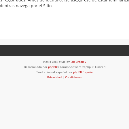
mientras navega por el Sitio.
Stasis Leak style by
Ian Bradley
Desarrollado por
phpBB
® Forum Software © phpBB Limited
Traducción al español por
phpBB España
Privacidad
|
Condiciones