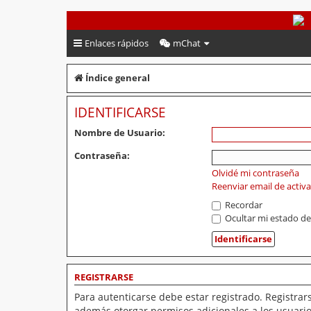
PeruVoley.com
Enlaces rápidos
mChat
Índice general
IDENTIFICARSE
Nombre de Usuario:
Contraseña:
Olvidé mi contraseña
Reenviar email de activ
Recordar
Ocultar mi estado de
REGISTRARSE
Para autenticarse debe estar registrado. Registrar
además otorgar permisos adicionales a los usuarios