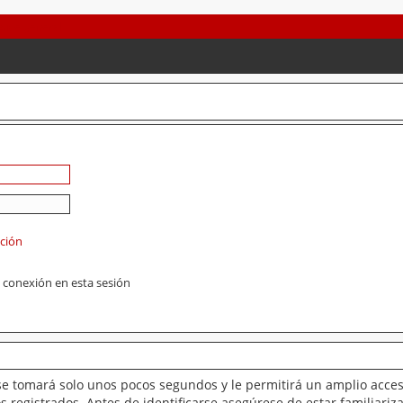
ación
 conexión en esta sesión
se tomará solo unos pocos segundos y le permitirá un amplio acces
 registrados. Antes de identificarse asegúrese de estar familiariz