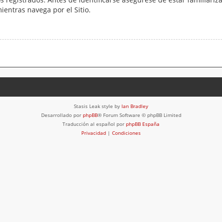
mientras navega por el Sitio.
Stasis Leak style by
Ian Bradley
Desarrollado por
phpBB
® Forum Software © phpBB Limited
Traducción al español por
phpBB España
Privacidad
|
Condiciones