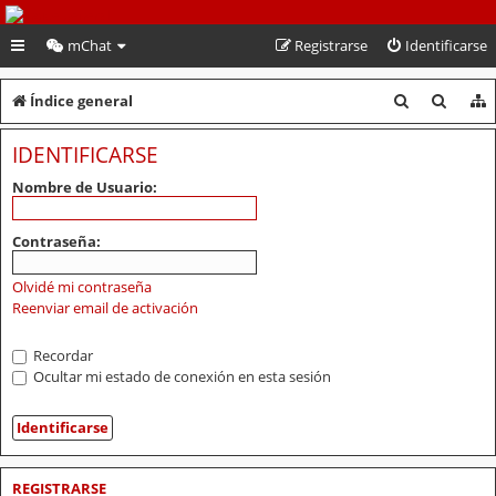
PeruVoley.com
mChat
Registrarse
Identificarse
B
B
Índice general
u
u
IDENTIFICARSE
s
s
Nombre de Usuario:
c
c
a
a
Contraseña:
r
r
Olvidé mi contraseña
Reenviar email de activación
Recordar
Ocultar mi estado de conexión en esta sesión
REGISTRARSE