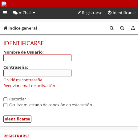
PeruVoley.com
mChat
Registrarse
Identificarse
B
B
Índice general
u
u
IDENTIFICARSE
s
s
Nombre de Usuario:
c
c
a
a
Contraseña:
r
r
Olvidé mi contraseña
Reenviar email de activación
Recordar
Ocultar mi estado de conexión en esta sesión
REGISTRARSE