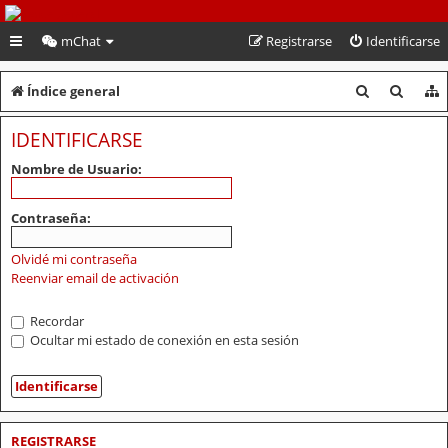
PeruVoley.com
mChat
Registrarse
Identificarse
B
B
Índice general
u
u
IDENTIFICARSE
s
s
Nombre de Usuario:
c
c
a
a
Contraseña:
r
r
Olvidé mi contraseña
Reenviar email de activación
Recordar
Ocultar mi estado de conexión en esta sesión
REGISTRARSE