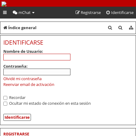
PeruVoley.com
mChat
Registrarse
Identificarse
B
B
Índice general
u
u
IDENTIFICARSE
s
s
Nombre de Usuario:
c
c
a
a
Contraseña:
r
r
Olvidé mi contraseña
Reenviar email de activación
Recordar
Ocultar mi estado de conexión en esta sesión
REGISTRARSE