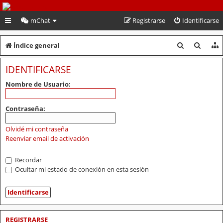
PeruVoley.com
mChat
Registrarse
Identificarse
B
B
Índice general
u
u
IDENTIFICARSE
s
s
Nombre de Usuario:
c
c
a
a
Contraseña:
r
r
Olvidé mi contraseña
Reenviar email de activación
Recordar
Ocultar mi estado de conexión en esta sesión
REGISTRARSE