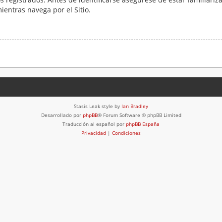
mientras navega por el Sitio.
Stasis Leak style by
Ian Bradley
Desarrollado por
phpBB
® Forum Software © phpBB Limited
Traducción al español por
phpBB España
Privacidad
|
Condiciones