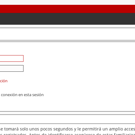
ación
 conexión en esta sesión
se tomará solo unos pocos segundos y le permitirá un amplio acces
 registrados. Antes de identificarse asegúrese de estar familiariz