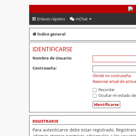
PeruVoley.com
Enlaces rápidos
mChat
Índice general
IDENTIFICARSE
Nombre de Usuario:
Contraseña:
Olvidé mi contraseña
Reenviar email de activ
Recordar
Ocultar mi estado de
REGISTRARSE
Para autenticarse debe estar registrado. Registrar
además otorgar permisos adicionales a los usuarios