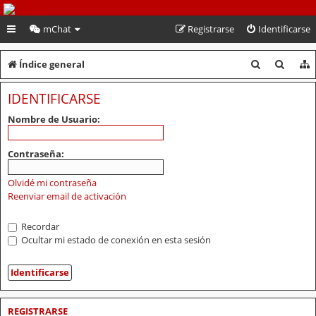
PeruVoley.com
mChat
Registrarse
Identificarse
B
B
Índice general
u
u
IDENTIFICARSE
s
s
Nombre de Usuario:
c
c
a
a
Contraseña:
r
r
Olvidé mi contraseña
Reenviar email de activación
Recordar
Ocultar mi estado de conexión en esta sesión
REGISTRARSE