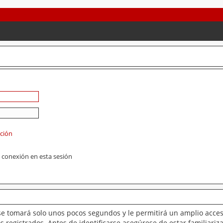
ación
 conexión en esta sesión
se tomará solo unos pocos segundos y le permitirá un amplio acces
 registrados. Antes de identificarse asegúrese de estar familiariz