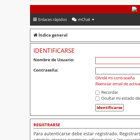
PeruVoley.com
Enlaces rápidos
mChat
Índice general
IDENTIFICARSE
Nombre de Usuario:
Contraseña:
Olvidé mi contraseña
Reenviar email de activ
Recordar
Ocultar mi estado de
REGISTRARSE
Para autenticarse debe estar registrado. Registrar
además otorgar permisos adicionales a los usuarios