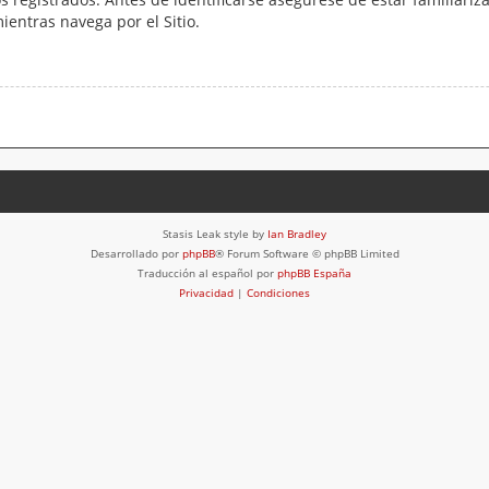
mientras navega por el Sitio.
Stasis Leak style by
Ian Bradley
Desarrollado por
phpBB
® Forum Software © phpBB Limited
Traducción al español por
phpBB España
Privacidad
|
Condiciones