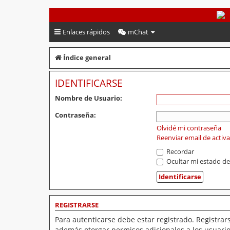
PeruVoley.com
Enlaces rápidos
mChat
Índice general
IDENTIFICARSE
Nombre de Usuario:
Contraseña:
Olvidé mi contraseña
Reenviar email de activ
Recordar
Ocultar mi estado de
REGISTRARSE
Para autenticarse debe estar registrado. Registrar
además otorgar permisos adicionales a los usuarios