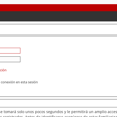
ación
 conexión en esta sesión
se tomará solo unos pocos segundos y le permitirá un amplio acces
 registrados. Antes de identificarse asegúrese de estar familiariz