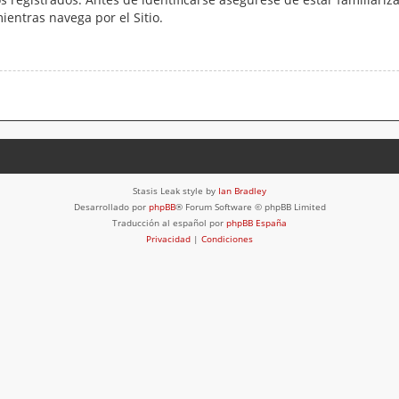
mientras navega por el Sitio.
Stasis Leak style by
Ian Bradley
Desarrollado por
phpBB
® Forum Software © phpBB Limited
Traducción al español por
phpBB España
Privacidad
|
Condiciones