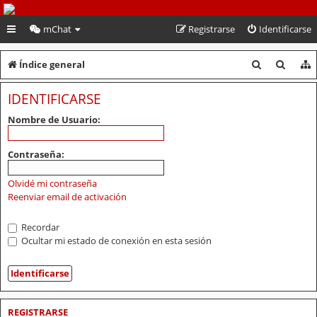
PeruVoley.com
mChat
Registrarse
Identificarse
B
B
Índice general
u
u
IDENTIFICARSE
s
s
Nombre de Usuario:
c
c
a
a
Contraseña:
r
r
Olvidé mi contraseña
Reenviar email de activación
Recordar
Ocultar mi estado de conexión en esta sesión
REGISTRARSE