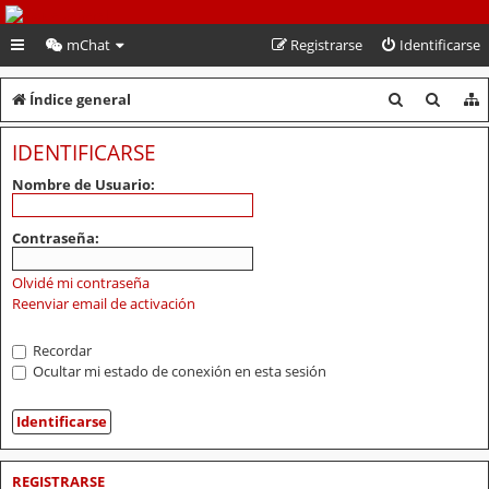
PeruVoley.com
mChat
Registrarse
Identificarse
B
B
Índice general
u
u
IDENTIFICARSE
s
s
Nombre de Usuario:
c
c
a
a
Contraseña:
r
r
Olvidé mi contraseña
Reenviar email de activación
Recordar
Ocultar mi estado de conexión en esta sesión
REGISTRARSE