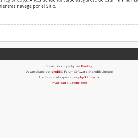
mientras navega por el Sitio.
Stasis Leak style by
Ian Bradley
Desarrollado por
phpBB
® Forum Software © phpBB Limited
Traducción al español por
phpBB España
Privacidad
|
Condiciones