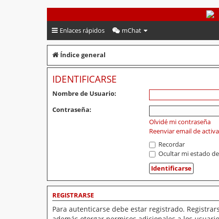
PeruVoley.com
Enlaces rápidos
mChat
Índice general
IDENTIFICARSE
Nombre de Usuario:
Contraseña:
Olvidé mi contraseña
Reenviar email de activ
Recordar
Ocultar mi estado de
REGISTRARSE
Para autenticarse debe estar registrado. Registrar
además otorgar permisos adicionales a los usuarios