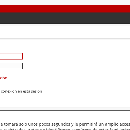
ación
 conexión en esta sesión
se tomará solo unos pocos segundos y le permitirá un amplio acces
 registrados. Antes de identificarse asegúrese de estar familiariz