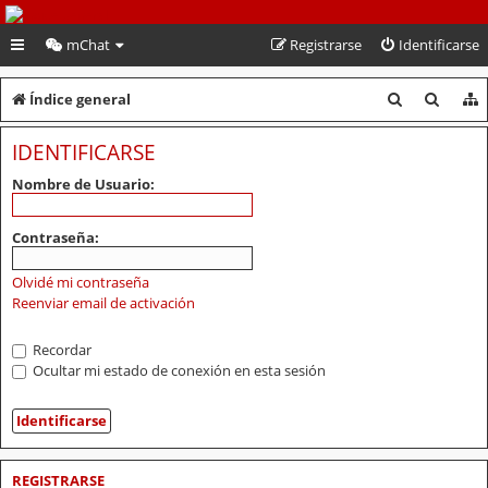
PeruVoley.com
mChat
Registrarse
Identificarse
B
B
Índice general
u
u
IDENTIFICARSE
s
s
Nombre de Usuario:
c
c
a
a
Contraseña:
r
r
Olvidé mi contraseña
Reenviar email de activación
Recordar
Ocultar mi estado de conexión en esta sesión
REGISTRARSE