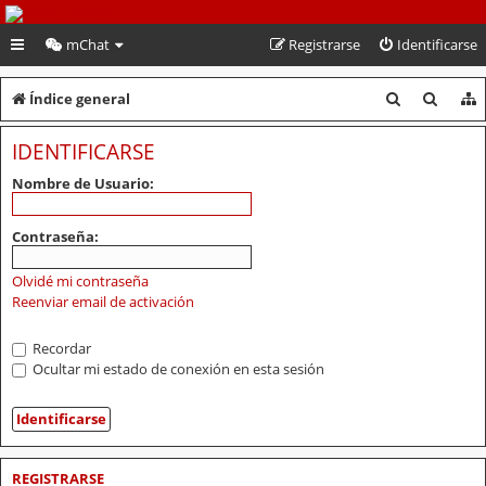
PeruVoley.com
mChat
Registrarse
Identificarse
B
B
Índice general
u
u
IDENTIFICARSE
s
s
Nombre de Usuario:
c
c
a
a
Contraseña:
r
r
Olvidé mi contraseña
Reenviar email de activación
Recordar
Ocultar mi estado de conexión en esta sesión
REGISTRARSE