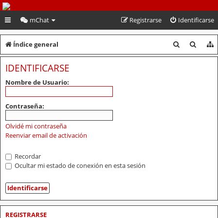
PeruVoley.com
mChat
Registrarse
Identificarse
B
B
Índice general
u
u
IDENTIFICARSE
s
s
Nombre de Usuario:
c
c
a
a
Contraseña:
r
r
Olvidé mi contraseña
Reenviar email de activación
Recordar
Ocultar mi estado de conexión en esta sesión
REGISTRARSE