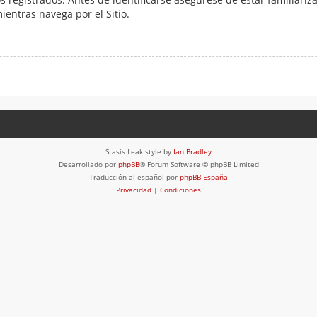
mientras navega por el Sitio.
Stasis Leak style by
Ian Bradley
Desarrollado por
phpBB
® Forum Software © phpBB Limited
Traducción al español por
phpBB España
Privacidad
|
Condiciones