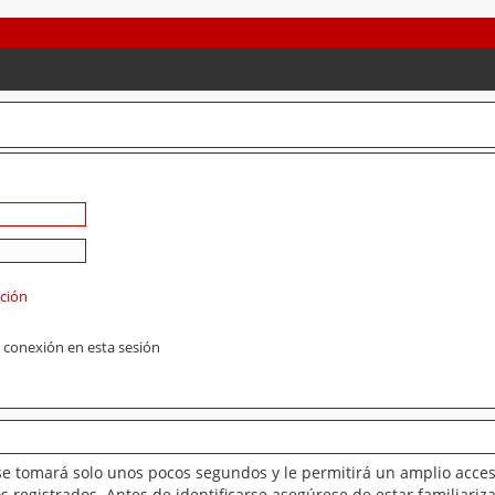
ación
 conexión en esta sesión
se tomará solo unos pocos segundos y le permitirá un amplio acces
 registrados. Antes de identificarse asegúrese de estar familiariz