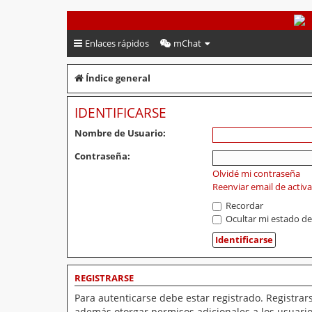
PeruVoley.com
Enlaces rápidos
mChat
Índice general
IDENTIFICARSE
Nombre de Usuario:
Contraseña:
Olvidé mi contraseña
Reenviar email de activ
Recordar
Ocultar mi estado de
REGISTRARSE
Para autenticarse debe estar registrado. Registrar
además otorgar permisos adicionales a los usuarios