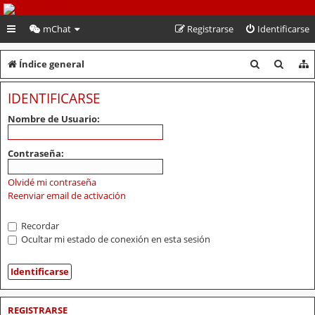
PeruVoley.com
mChat
Registrarse
Identificarse
B
B
Índice general
u
u
IDENTIFICARSE
s
s
Nombre de Usuario:
c
c
a
a
Contraseña:
r
r
Olvidé mi contraseña
Reenviar email de activación
Recordar
Ocultar mi estado de conexión en esta sesión
REGISTRARSE