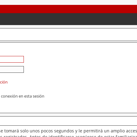
ación
 conexión en esta sesión
se tomará solo unos pocos segundos y le permitirá un amplio acces
 registrados. Antes de identificarse asegúrese de estar familiariz