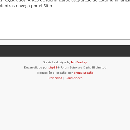
mientras navega por el Sitio.
Stasis Leak style by
Ian Bradley
Desarrollado por
phpBB
® Forum Software © phpBB Limited
Traducción al español por
phpBB España
Privacidad
|
Condiciones