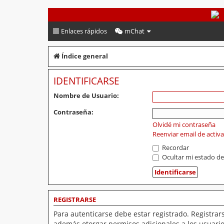
PeruVoley.com
Enlaces rápidos
mChat
Índice general
IDENTIFICARSE
Nombre de Usuario:
Contraseña:
Olvidé mi contraseña
Reenviar email de activ
Recordar
Ocultar mi estado de
REGISTRARSE
Para autenticarse debe estar registrado. Registrar
además otorgar permisos adicionales a los usuarios