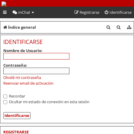
PeruVoley.com
mChat
Registrarse
Identificarse
B
B
Índice general
u
u
IDENTIFICARSE
s
s
Nombre de Usuario:
c
c
a
a
Contraseña:
r
r
Olvidé mi contraseña
Reenviar email de activación
Recordar
Ocultar mi estado de conexión en esta sesión
REGISTRARSE