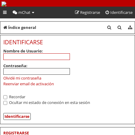
PeruVoley.com
mChat
Registrarse
Identificarse
B
B
Índice general
u
u
IDENTIFICARSE
s
s
Nombre de Usuario:
c
c
a
a
Contraseña:
r
r
Olvidé mi contraseña
Reenviar email de activación
Recordar
Ocultar mi estado de conexión en esta sesión
REGISTRARSE