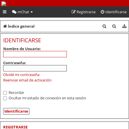
PeruVoley.com
mChat
Registrarse
Identificarse
B
B
Índice general
u
u
IDENTIFICARSE
s
s
Nombre de Usuario:
c
c
a
a
Contraseña:
r
r
Olvidé mi contraseña
Reenviar email de activación
Recordar
Ocultar mi estado de conexión en esta sesión
REGISTRARSE