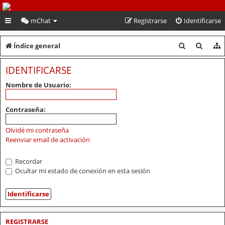
PeruVoley.com
mChat
Registrarse
Identificarse
B
B
Índice general
u
u
IDENTIFICARSE
s
s
Nombre de Usuario:
c
c
a
a
Contraseña:
r
r
Olvidé mi contraseña
Reenviar email de activación
Recordar
Ocultar mi estado de conexión en esta sesión
REGISTRARSE