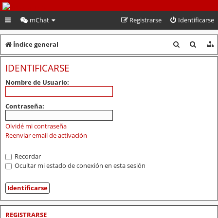
PeruVoley.com
mChat
Registrarse
Identificarse
B
B
Índice general
u
u
IDENTIFICARSE
s
s
Nombre de Usuario:
c
c
a
a
Contraseña:
r
r
Olvidé mi contraseña
Reenviar email de activación
Recordar
Ocultar mi estado de conexión en esta sesión
REGISTRARSE