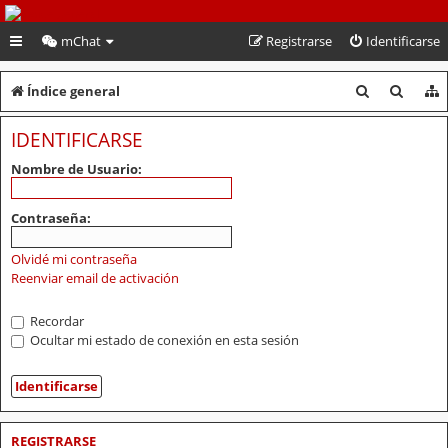
PeruVoley.com
mChat
Registrarse
Identificarse
B
B
Índice general
u
u
IDENTIFICARSE
s
s
Nombre de Usuario:
c
c
a
a
Contraseña:
r
r
Olvidé mi contraseña
Reenviar email de activación
Recordar
Ocultar mi estado de conexión en esta sesión
REGISTRARSE