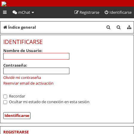
PeruVoley.com
mChat
Registrarse
Identificarse
B
B
Índice general
u
u
IDENTIFICARSE
s
s
Nombre de Usuario:
c
c
a
a
Contraseña:
r
r
Olvidé mi contraseña
Reenviar email de activación
Recordar
Ocultar mi estado de conexión en esta sesión
REGISTRARSE