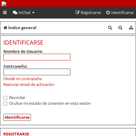
PeruVoley.com
mChat
Registrarse
Identificarse
B
B
Índice general
u
u
IDENTIFICARSE
s
s
Nombre de Usuario:
c
c
a
a
Contraseña:
r
r
Olvidé mi contraseña
Reenviar email de activación
Recordar
Ocultar mi estado de conexión en esta sesión
REGISTRARSE