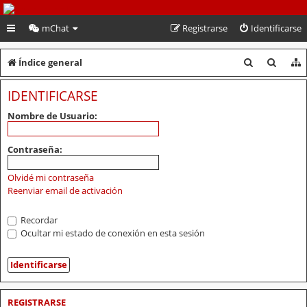
PeruVoley.com
mChat
Registrarse
Identificarse
B
B
Índice general
u
u
IDENTIFICARSE
s
s
Nombre de Usuario:
c
c
a
a
Contraseña:
r
r
Olvidé mi contraseña
Reenviar email de activación
Recordar
Ocultar mi estado de conexión en esta sesión
REGISTRARSE