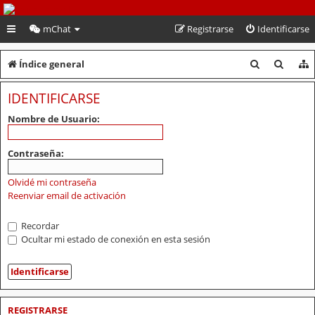
PeruVoley.com
mChat
Registrarse
Identificarse
B
B
Índice general
u
u
IDENTIFICARSE
s
s
Nombre de Usuario:
c
c
a
a
Contraseña:
r
r
Olvidé mi contraseña
Reenviar email de activación
Recordar
Ocultar mi estado de conexión en esta sesión
REGISTRARSE