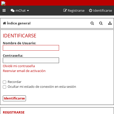
PeruVoley.com
mChat
Registrarse
Identificarse
B
B
Índice general
u
u
IDENTIFICARSE
s
s
Nombre de Usuario:
c
c
a
a
Contraseña:
r
r
Olvidé mi contraseña
Reenviar email de activación
Recordar
Ocultar mi estado de conexión en esta sesión
REGISTRARSE