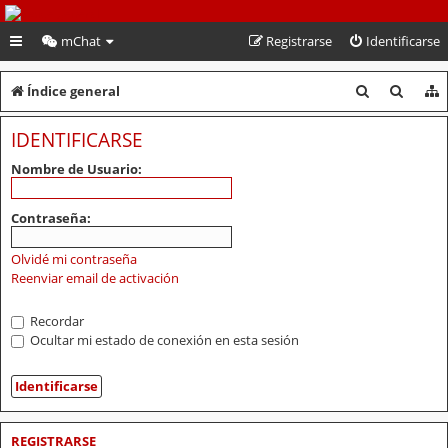
PeruVoley.com
mChat
Registrarse
Identificarse
B
B
Índice general
u
u
IDENTIFICARSE
s
s
Nombre de Usuario:
c
c
a
a
Contraseña:
r
r
Olvidé mi contraseña
Reenviar email de activación
Recordar
Ocultar mi estado de conexión en esta sesión
REGISTRARSE