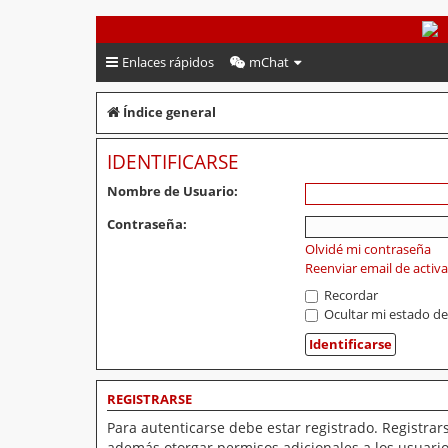
PeruVoley.com
Enlaces rápidos
mChat
Índice general
IDENTIFICARSE
Nombre de Usuario:
Contraseña:
Olvidé mi contraseña
Reenviar email de activ
Recordar
Ocultar mi estado de
REGISTRARSE
Para autenticarse debe estar registrado. Registrar
además otorgar permisos adicionales a los usuarios