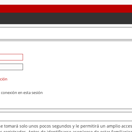
ación
 conexión en esta sesión
se tomará solo unos pocos segundos y le permitirá un amplio acces
 registrados. Antes de identificarse asegúrese de estar familiariz