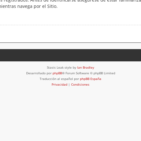
mientras navega por el Sitio.
Stasis Leak style by
Ian Bradley
Desarrollado por
phpBB
® Forum Software © phpBB Limited
Traducción al español por
phpBB España
Privacidad
|
Condiciones