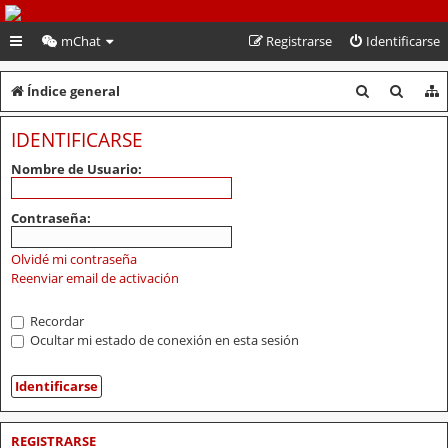
PeruVoley.com
mChat
Registrarse
Identificarse
B
B
Índice general
u
u
IDENTIFICARSE
s
s
Nombre de Usuario:
c
c
a
a
Contraseña:
r
r
Olvidé mi contraseña
Reenviar email de activación
Recordar
Ocultar mi estado de conexión en esta sesión
REGISTRARSE