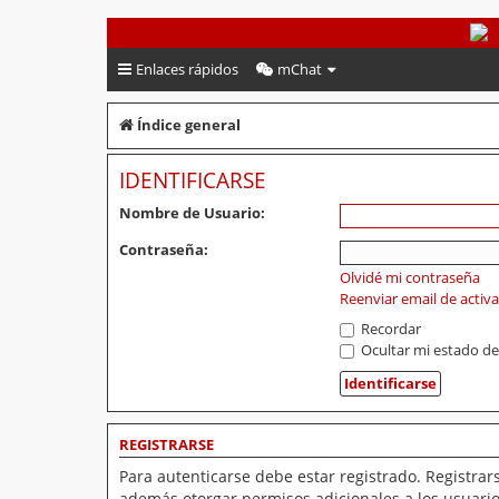
PeruVoley.com
Enlaces rápidos
mChat
Índice general
IDENTIFICARSE
Nombre de Usuario:
Contraseña:
Olvidé mi contraseña
Reenviar email de activ
Recordar
Ocultar mi estado de
REGISTRARSE
Para autenticarse debe estar registrado. Registrar
además otorgar permisos adicionales a los usuarios