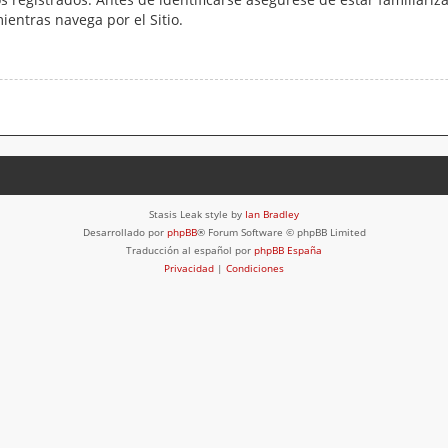
mientras navega por el Sitio.
Stasis Leak style by
Ian Bradley
Desarrollado por
phpBB
® Forum Software © phpBB Limited
Traducción al español por
phpBB España
Privacidad
|
Condiciones