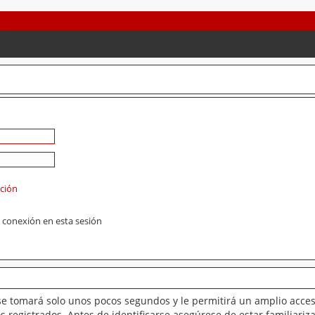
ación
 conexión en esta sesión
se tomará solo unos pocos segundos y le permitirá un amplio acces
 registrados. Antes de identificarse asegúrese de estar familiariz