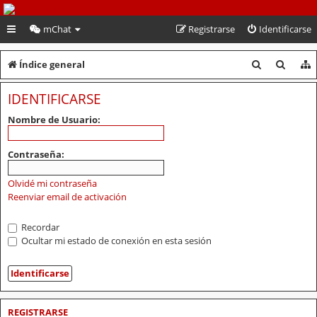
PeruVoley.com
mChat
Registrarse
Identificarse
B
B
Índice general
u
u
IDENTIFICARSE
s
s
Nombre de Usuario:
c
c
a
a
Contraseña:
r
r
Olvidé mi contraseña
Reenviar email de activación
Recordar
Ocultar mi estado de conexión en esta sesión
REGISTRARSE