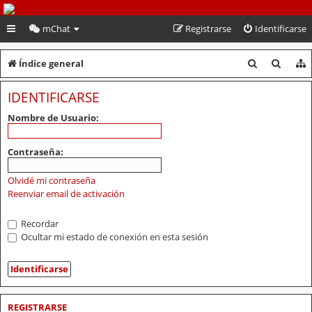
PeruVoley.com
mChat
Registrarse
Identificarse
B
B
Índice general
u
u
IDENTIFICARSE
s
s
Nombre de Usuario:
c
c
a
a
Contraseña:
r
r
Olvidé mi contraseña
Reenviar email de activación
Recordar
Ocultar mi estado de conexión en esta sesión
REGISTRARSE