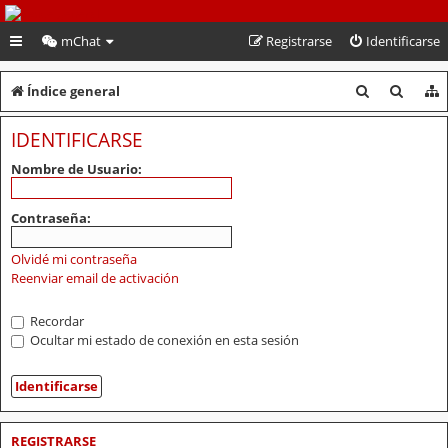
PeruVoley.com
mChat
Registrarse
Identificarse
B
B
Índice general
u
u
IDENTIFICARSE
s
s
Nombre de Usuario:
c
c
a
a
Contraseña:
r
r
Olvidé mi contraseña
Reenviar email de activación
Recordar
Ocultar mi estado de conexión en esta sesión
REGISTRARSE