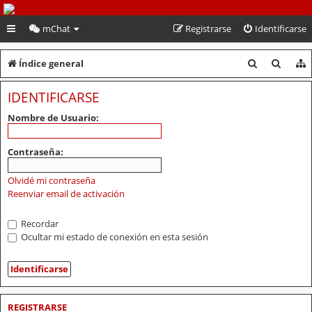
PeruVoley.com
mChat
Registrarse
Identificarse
B
B
Índice general
u
u
IDENTIFICARSE
s
s
Nombre de Usuario:
c
c
a
a
Contraseña:
r
r
Olvidé mi contraseña
Reenviar email de activación
Recordar
Ocultar mi estado de conexión en esta sesión
REGISTRARSE