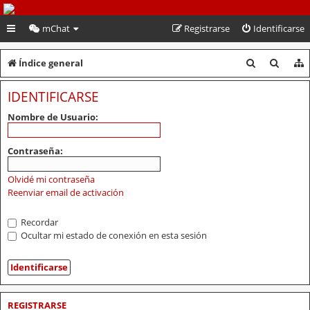
PeruVoley.com
mChat
Registrarse
Identificarse
B
B
Índice general
u
u
IDENTIFICARSE
s
s
Nombre de Usuario:
c
c
a
a
Contraseña:
r
r
Olvidé mi contraseña
Reenviar email de activación
Recordar
Ocultar mi estado de conexión en esta sesión
REGISTRARSE