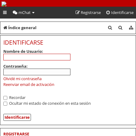
PeruVoley.com
mChat
Registrarse
Identificarse
B
B
Índice general
u
u
IDENTIFICARSE
s
s
Nombre de Usuario:
c
c
a
a
Contraseña:
r
r
Olvidé mi contraseña
Reenviar email de activación
Recordar
Ocultar mi estado de conexión en esta sesión
REGISTRARSE