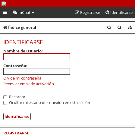
PeruVoley.com
mChat
Registrarse
Identificarse
B
B
Índice general
u
u
IDENTIFICARSE
s
s
Nombre de Usuario:
c
c
a
a
Contraseña:
r
r
Olvidé mi contraseña
Reenviar email de activación
Recordar
Ocultar mi estado de conexión en esta sesión
REGISTRARSE