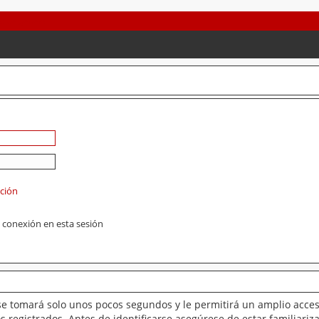
ación
 conexión en esta sesión
se tomará solo unos pocos segundos y le permitirá un amplio acces
 registrados. Antes de identificarse asegúrese de estar familiariz