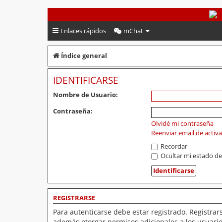
PeruVoley.com
Enlaces rápidos
mChat
Índice general
IDENTIFICARSE
Nombre de Usuario:
Contraseña:
Olvidé mi contraseña
Reenviar email de activ
Recordar
Ocultar mi estado de
REGISTRARSE
Para autenticarse debe estar registrado. Registrar
además otorgar permisos adicionales a los usuarios