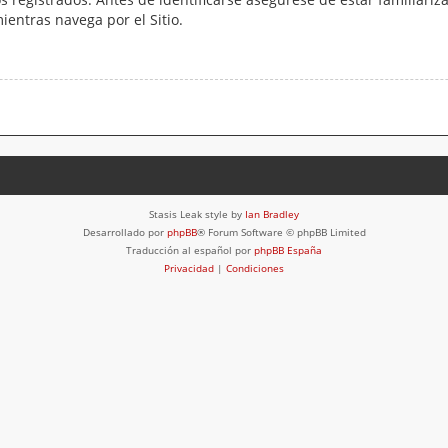
mientras navega por el Sitio.
Stasis Leak style by
Ian Bradley
Desarrollado por
phpBB
® Forum Software © phpBB Limited
Traducción al español por
phpBB España
Privacidad
|
Condiciones