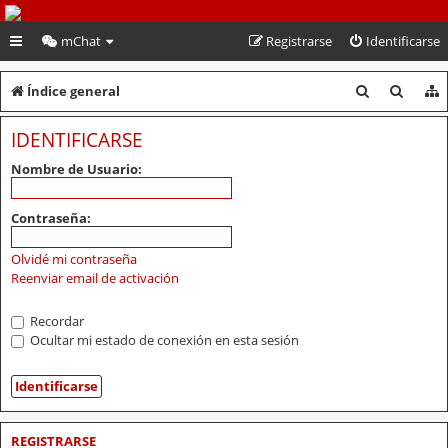
PeruVoley.com
mChat
Registrarse
Identificarse
B
B
Índice general
u
u
IDENTIFICARSE
s
s
Nombre de Usuario:
c
c
a
a
Contraseña:
r
r
Olvidé mi contraseña
Reenviar email de activación
Recordar
Ocultar mi estado de conexión en esta sesión
REGISTRARSE