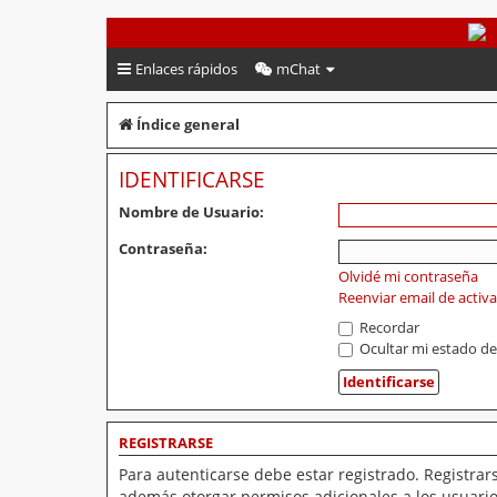
PeruVoley.com
Enlaces rápidos
mChat
Índice general
IDENTIFICARSE
Nombre de Usuario:
Contraseña:
Olvidé mi contraseña
Reenviar email de activ
Recordar
Ocultar mi estado de
REGISTRARSE
Para autenticarse debe estar registrado. Registrar
además otorgar permisos adicionales a los usuarios