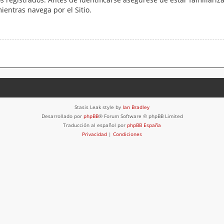
mientras navega por el Sitio.
Stasis Leak style by
Ian Bradley
Desarrollado por
phpBB
® Forum Software © phpBB Limited
Traducción al español por
phpBB España
Privacidad
|
Condiciones