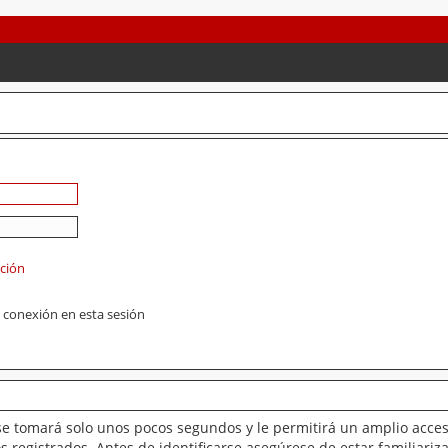
ación
 conexión en esta sesión
se tomará solo unos pocos segundos y le permitirá un amplio acces
 registrados. Antes de identificarse asegúrese de estar familiariz