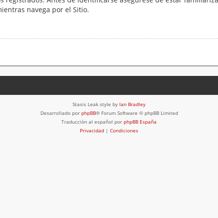
mientras navega por el Sitio.
Stasis Leak style by
Ian Bradley
Desarrollado por
phpBB
® Forum Software © phpBB Limited
Traducción al español por
phpBB España
Privacidad
|
Condiciones