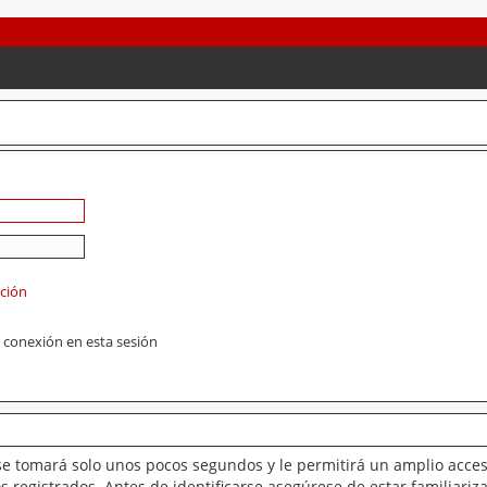
ación
 conexión en esta sesión
se tomará solo unos pocos segundos y le permitirá un amplio acces
 registrados. Antes de identificarse asegúrese de estar familiariz