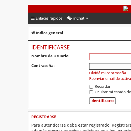
PeruVoley.com
Enlaces rápidos
mChat
Índice general
IDENTIFICARSE
Nombre de Usuario:
Contraseña:
Olvidé mi contraseña
Reenviar email de activ
Recordar
Ocultar mi estado de
REGISTRARSE
Para autenticarse debe estar registrado. Registrar
además otorgar permisos adicionales a los usuarios