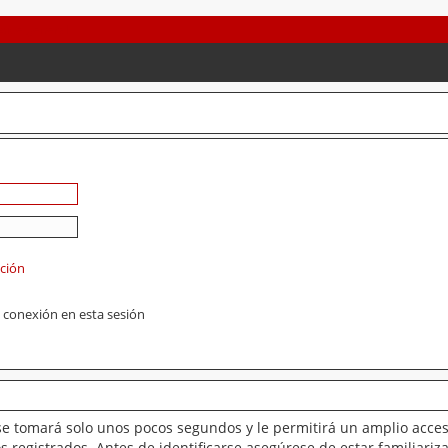
ación
 conexión en esta sesión
se tomará solo unos pocos segundos y le permitirá un amplio acces
 registrados. Antes de identificarse asegúrese de estar familiariz