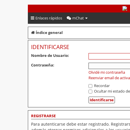
PeruVoley.com
Enlaces rápidos
mChat
Índice general
IDENTIFICARSE
Nombre de Usuario:
Contraseña:
Olvidé mi contraseña
Reenviar email de activ
Recordar
Ocultar mi estado de
REGISTRARSE
Para autenticarse debe estar registrado. Registrar
además otorgar permisos adicionales a los usuarios