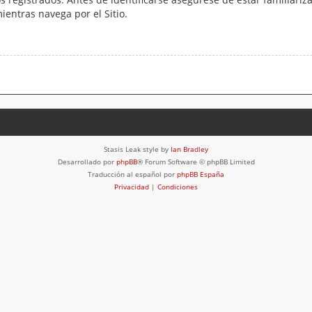
mientras navega por el Sitio.
Stasis Leak style by
Ian Bradley
Desarrollado por
phpBB
® Forum Software © phpBB Limited
Traducción al español por
phpBB España
Privacidad
|
Condiciones