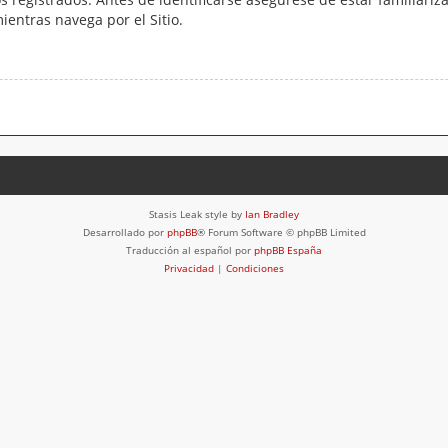
mientras navega por el Sitio.
Stasis Leak style by
Ian Bradley
Desarrollado por
phpBB
® Forum Software © phpBB Limited
Traducción al español por
phpBB España
Privacidad
|
Condiciones