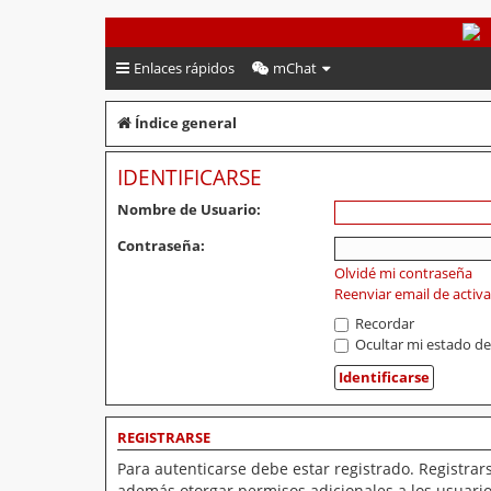
PeruVoley.com
Enlaces rápidos
mChat
Índice general
IDENTIFICARSE
Nombre de Usuario:
Contraseña:
Olvidé mi contraseña
Reenviar email de activ
Recordar
Ocultar mi estado de
REGISTRARSE
Para autenticarse debe estar registrado. Registrar
además otorgar permisos adicionales a los usuarios