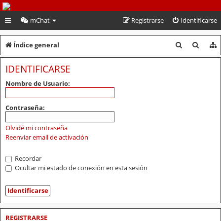
PeruVoley.com
mChat
Registrarse
Identificarse
B
B
Índice general
u
u
IDENTIFICARSE
s
s
Nombre de Usuario:
c
c
a
a
Contraseña:
r
r
Olvidé mi contraseña
Reenviar email de activación
Recordar
Ocultar mi estado de conexión en esta sesión
REGISTRARSE